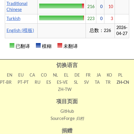
Traditional
216
0
10
Chinese
Turkish
223
0
3
2026-
English (模板)
总数：226
04-27
已翻译
模糊
未翻译
切换语言
EN
EU
CA
CO
NL
EL
DE
FR
JA
KO
PL
PT‑BR
PT‑PT
RU
ES
ES‑VE
SL
SV
TA
TR
ZH‑CN
ZH‑TW
项目页面
GitHub
SourceForge
归档
捐赠