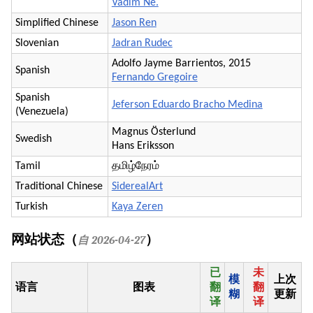
Vadim Ne.
Simplified Chinese
Jason Ren
Slovenian
Jadran Rudec
Adolfo Jayme Barrientos, 2015
Spanish
Fernando Gregoire
Spanish
Jeferson Eduardo Bracho Medina
(Venezuela)
Magnus Österlund
Swedish
Hans Eriksson
Tamil
தமிழ்நேரம்
Traditional Chinese
SiderealArt
Turkish
Kaya Zeren
网站状态（
）
自 2026-04-27
已
未
模
上次
语言
图表
翻
翻
糊
更新
译
译