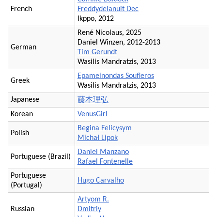
French
Freddydelanuit Dec
lkppo, 2012
René Nicolaus, 2025
Daniel Winzen, 2012-2013
German
Tim Gerundt
Wasilis Mandratzis, 2013
Epameinondas Soufleros
Greek
Wasilis Mandratzis, 2013
Japanese
藤本理弘
Korean
VenusGirl
Begina Felicysym
Polish
Michał Lipok
Daniel Manzano
Portuguese (Brazil)
Rafael Fontenelle
Portuguese
Hugo Carvalho
(Portugal)
Artyom R.
Russian
Dmitriy