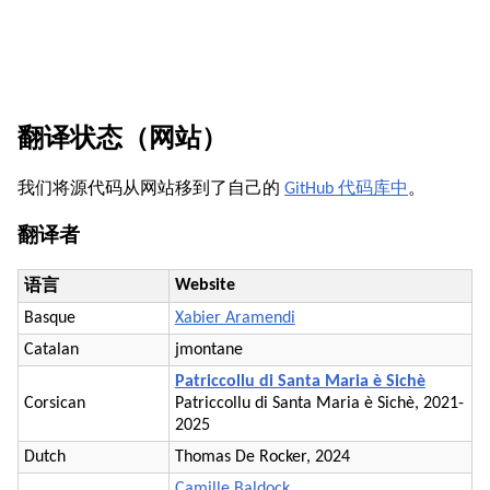
翻译状态（网站）
我们将源代码从网站移到了自己的
GitHub 代码库中
。
翻译者
Website
语言
Basque
Xabier Aramendi
Catalan
jmontane
Patriccollu di Santa Maria è Sichè
Corsican
Patriccollu di Santa Maria è Sichè, 2021-
2025
Dutch
Thomas De Rocker, 2024
Camille Baldock