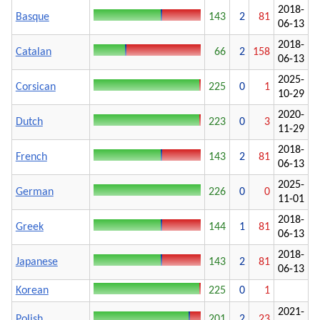
2018-
Basque
143
2
81
06-13
2018-
Catalan
66
2
158
06-13
2025-
Corsican
225
0
1
10-29
2020-
Dutch
223
0
3
11-29
2018-
French
143
2
81
06-13
2025-
German
226
0
0
11-01
2018-
Greek
144
1
81
06-13
2018-
Japanese
143
2
81
06-13
Korean
225
0
1
2021-
Polish
201
2
23