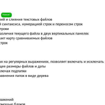
в
Новое!
ий и слияния текстовых файлов
й синтаксиса, нумерацией строк и переносом строк
троки
азличия текущего файла в двух вертикальных панелях
ает карту сравниваемых файлов
трок
я на регулярных выражениях, позволяет включать и исключать
щее размеры файлов и даты
ключая подпапки
равнения папок в виде дерева
бражений
помощью блоков