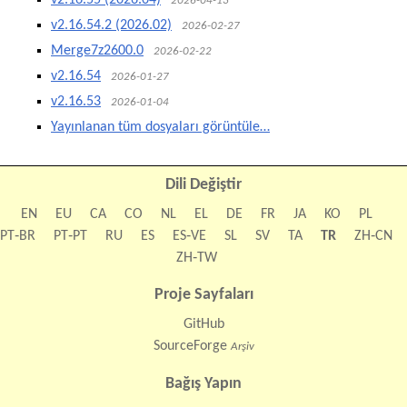
2026-04-13
v2.16.54.2 (2026.02)
2026-02-27
Merge7z2600.0
2026-02-22
v2.16.54
2026-01-27
v2.16.53
2026-01-04
Yayınlanan tüm dosyaları görüntüle…
Dili Değiştir
EN
EU
CA
CO
NL
EL
DE
FR
JA
KO
PL
PT‑BR
PT‑PT
RU
ES
ES‑VE
SL
SV
TA
TR
ZH‑CN
ZH‑TW
Proje Sayfaları
GitHub
SourceForge
Arşiv
Bağış Yapın