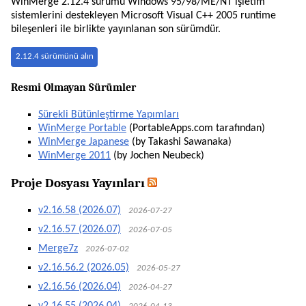
WinMerge 2.12.4 sürümü Windows 95/98/ME/NT işletim
sistemlerini destekleyen Microsoft Visual C++ 2005 runtime
bileşenleri ile birlikte yayınlanan son sürümdür.
2.12.4 sürümünü alın
Resmi Olmayan Sürümler
Sürekli Bütünleştirme Yapımları
WinMerge Portable
(PortableApps.com tarafından)
WinMerge Japanese
(by Takashi Sawanaka)
WinMerge 2011
(by Jochen Neubeck)
Proje Dosyası Yayınları
v2.16.58 (2026.07)
2026-07-27
v2.16.57 (2026.07)
2026-07-05
Merge7z
2026-07-02
v2.16.56.2 (2026.05)
2026-05-27
v2.16.56 (2026.04)
2026-04-27
v2.16.55 (2026.04)