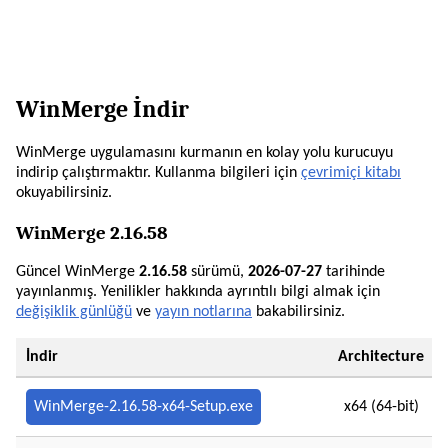
WinMerge İndir
WinMerge uygulamasını kurmanın en kolay yolu kurucuyu
indirip çalıştırmaktır. Kullanma bilgileri için
çevrimiçi kitabı
okuyabilirsiniz.
WinMerge 2.16.58
Güncel WinMerge
2.16.58
sürümü,
2026-07-27
tarihinde
yayınlanmış. Yenilikler hakkında ayrıntılı bilgi almak için
değişiklik günlüğü
ve
yayın notlarına
bakabilirsiniz.
İndir
Architecture
WinMerge-2.16.58-x64-Setup.exe
x64 (64-bit)