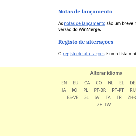
Notas de lançamento
As
notas de lançamento
são um breve r
versão do WinMerge.
Registo de alterações
O
registo de alterações
é uma lista ma
Alterar idioma
EN
EU
CA
CO
NL
EL
DE
JA
KO
PL
PT‑BR
PT‑PT
RU
ES‑VE
SL
SV
TA
TR
ZH‑
ZH‑TW