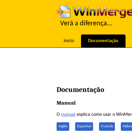
Verá a diferença…
Início
Documentação
Documentação
Manual
O
manual
explica como usar o WinMerge
Inglês
Espanhol
Francês
Hebr