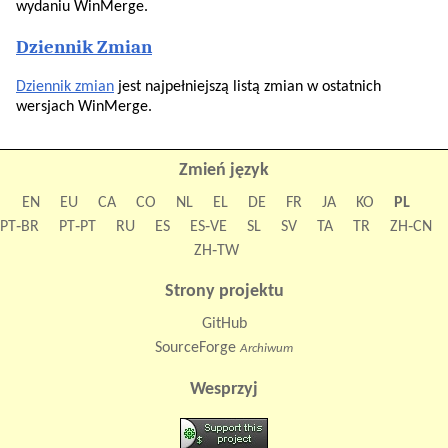
wydaniu WinMerge.
Dziennik Zmian
Dziennik zmian
jest najpełniejszą listą zmian w ostatnich
wersjach WinMerge.
Zmień język
EN
EU
CA
CO
NL
EL
DE
FR
JA
KO
PL
PT‑BR
PT‑PT
RU
ES
ES‑VE
SL
SV
TA
TR
ZH‑CN
ZH‑TW
Strony projektu
GitHub
SourceForge
Archiwum
Wesprzyj