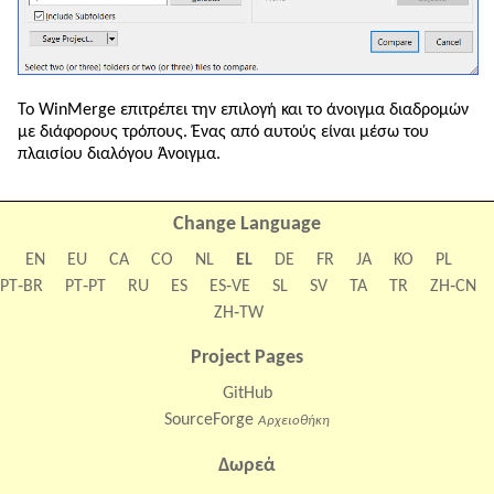
Το WinMerge επιτρέπει την επιλογή και το άνοιγμα διαδρομών
με διάφορους τρόπους. Ένας από αυτούς είναι μέσω του
πλαισίου διαλόγου Άνοιγμα.
Change Language
EN
EU
CA
CO
NL
EL
DE
FR
JA
KO
PL
PT‑BR
PT‑PT
RU
ES
ES‑VE
SL
SV
TA
TR
ZH‑CN
ZH‑TW
Project Pages
GitHub
SourceForge
Αρχειοθήκη
Δωρεά